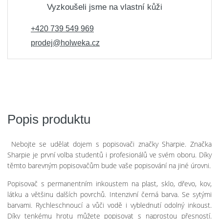
Vyzkoušeli jsme na vlastní kůži
+420 739 549 969
prodej@holweka.cz
Popis produktu
Nebojte se udělat dojem s popisovači značky Sharpie. Značka
Sharpie je první volba studentů i profesionálů ve svém oboru. Díky
těmto barevným popisovačům bude vaše popisování na jiné úrovni.
Popisovač s permanentním inkoustem na plast, sklo, dřevo, kov,
látku a většinu dalších povrchů. Intenzivní černá barva. Se sytými
barvami. Rychleschnoucí a vůči vodě i vyblednutí odolný inkoust.
Díky tenkému hrotu můžete popisovat s naprostou přesností.