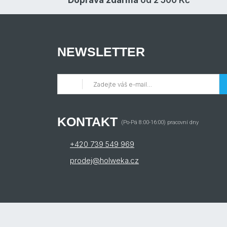
Doprava zdarma
od 2 500 Kč
NEWSLETTER
KONTAKT
(Po-Pá 8:00-16:00) pracovní dny
+420 739 549 969
prodej@holweka.cz