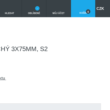
CZK
-
0
KOŠÍK
HLEDAT
OBLÍBENÉ
MŮJ ÚČET
HÝ 3X75MM, S2
ktu