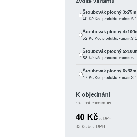
Zvolte variantu
Šroubovák plochý 3x75m
40 Kč
Kód produktu: variant|S-
Šroubovák plochý 4x100
52 Kč
Kód produktu: variant|S-
Šroubovák plochý 5x100
58 Kč
Kód produktu: variant|S-
Šroubovák plochý 6x38m
47 Kč
Kód produktu: variant|S-
Šroubovák plochý 6x150
K objednání
75 Kč
Kód produktu: variant|S-
Základní jednotka:
ks
Šroubovák plochý 8x150
40
Kč
97 Kč
Kód produktu: variant|S-
s DPH
33
Kč bez DPH