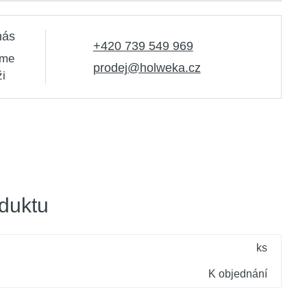
nás
+420 739 549 969
sme
prodej@holweka.cz
ži
duktu
ks
K objednání