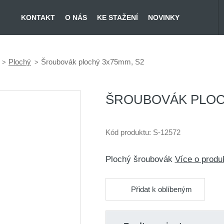
KONTAKT
O NÁS
KE STAŽENÍ
NOVINKY
Plochý
Šroubovák plochý 3x75mm, S2
ŠROUBOVÁK PLOC
Kód produktu:
S-12572
Plochý šroubovák
Více o produ
Přidat k oblíbeným