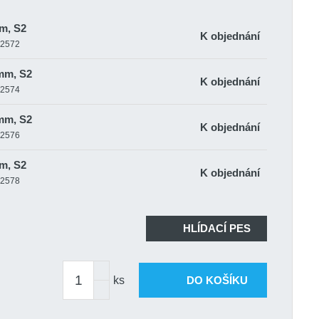
m, S2
K objednání
12572
mm, S2
K objednání
12574
mm, S2
K objednání
12576
m, S2
K objednání
12578
mm, S2
K objednání
12580
HLÍDACÍ PES
mm, S2
K objednání
12582
ks
DO KOŠÍKU