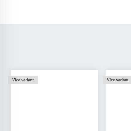
Více variant
Více variant