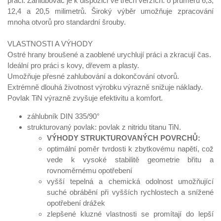
práci. Zahlubovač je k dispozici ve třech verzích: o průměru 6,3,
12,4 a 20,5 milimetrů. Široký výběr umožňuje zpracování
mnoha otvorů pro standardní šrouby.
VLASTNOSTI A VÝHODY
Ostré hrany broušené a zaoblené urychlují práci a zkracují čas.
Ideální pro práci s kovy, dřevem a plasty.
Umožňuje přesné zahlubování a dokončování otvorů.
Extrémně dlouhá životnost výrobku výrazně snižuje náklady.
Povlak TiN výrazně zvyšuje efektivitu a komfort.
záhlubník DIN 335/90°
strukturovaný povlak: povlak z nitridu titanu TiN.
VÝHODY STRUKTUROVANÝCH POVRCHŮ:
optimální poměr tvrdosti k zbytkovému napětí, což
vede k vysoké stabilitě geometrie břitu a
rovnoměrnému opotřebení
vyšší tepelná a chemická odolnost umožňující
suché obrábění při vyšších rychlostech a snížené
opotřebení drážek
zlepšené kluzné vlastnosti se promítají do lepší