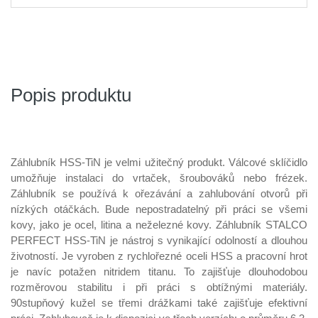
Popis produktu
Záhlubník HSS-TiN je velmi užitečný produkt. Válcové sklíčidlo
umožňuje instalaci do vrtaček, šroubováků nebo frézek.
Záhlubník se používá k ořezávání a zahlubování otvorů při
nízkých otáčkách. Bude nepostradatelný při práci se všemi
kovy, jako je ocel, litina a neželezné kovy. Záhlubník STALCO
PERFECT HSS-TiN je nástroj s vynikající odolností a dlouhou
životností. Je vyroben z rychlořezné oceli HSS a pracovní hrot
je navíc potažen nitridem titanu. To zajišťuje dlouhodobou
rozměrovou stabilitu i při práci s obtížnými materiály.
90stupňový kužel se třemi drážkami také zajišťuje efektivní