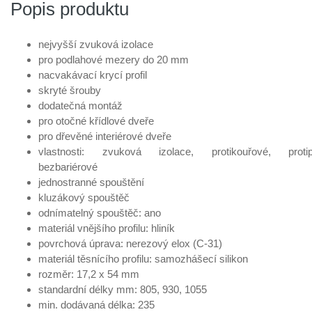
Popis produktu
nejvyšší zvuková izolace
pro podlahové mezery do 20 mm
nacvakávací krycí profil
skryté šrouby
dodatečná montáž
pro otočné křídlové dveře
pro dřevěné interiérové dveře
vlastnosti: zvuková izolace, protikouřové, protipo
bezbariérové
jednostranné spouštění
kluzákový spouštěč
odnímatelný spouštěč: ano
materiál vnějšího profilu: hliník
povrchová úprava: nerezový elox (C-31)
materiál těsnícího profilu: samozhášecí silikon
rozměr: 17,2 x 54 mm
standardní délky mm: 805, 930, 1055
min. dodávaná délka: 235