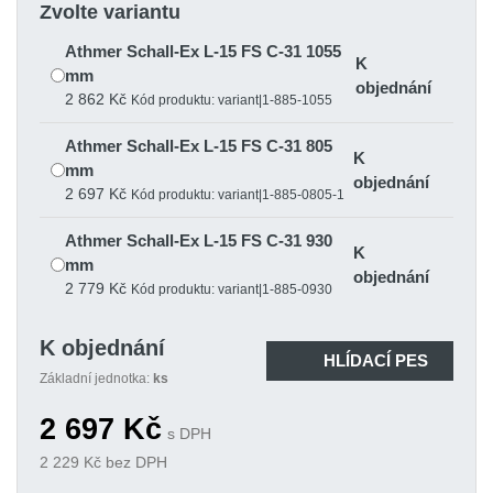
Zvolte variantu
Athmer Schall-Ex L-15 FS C-31 1055
K
mm
objednání
2 862 Kč
Kód produktu: variant|1-885-1055
Athmer Schall-Ex L-15 FS C-31 805
K
mm
objednání
2 697 Kč
Kód produktu: variant|1-885-0805-1
Athmer Schall-Ex L-15 FS C-31 930
K
mm
objednání
2 779 Kč
Kód produktu: variant|1-885-0930
K objednání
HLÍDACÍ PES
Základní jednotka:
ks
2 697
Kč
s DPH
2 229
Kč bez DPH