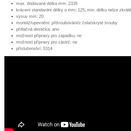
max. dodávaná délka mm: 2335
krácení standardní délky o mm: 125, min. délku nelze zkrátit
výsuv mm: 20
montáž/upevnění: přišroubování/z čela/skryté šrouby
přítlačná destička: ano
možnost přípravy pro západku: ne
možnost přípravy pro zástrč: ne
příslušenství: 5314