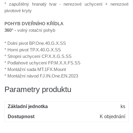
* zapuštěný hranatý tvar - nerezové uchycení + nerezové
pivotové kryty
POHYB DVEŘNÍHO KŘÍDLA
360° -
volný rotační pohyb
* Dolní pivot BP.One.40.G.X.SS
* Horní pivot TP.X.40.G.X.SS
* Stropní uchycení CP.X.X.G.S.SS
* Podlahové uchycení FP.M.X.X.FS.SS
* Montážní sada MT.1FX.Mount
* Montážní návod FJ.IN.One.EN.2023
Parametry produktu
Základní jednotka
ks
Dostupnost
K objednání