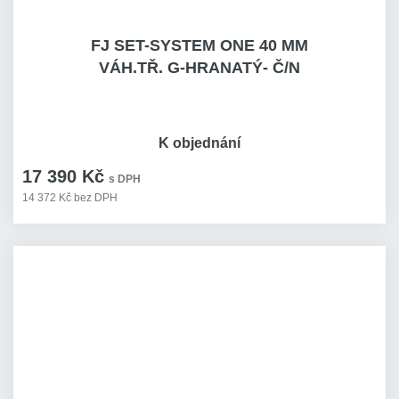
FJ SET-SYSTEM ONE 40 MM
VÁH.TŘ. G-HRANATÝ- Č/N
K objednání
17 390 Kč
s DPH
14 372 Kč bez DPH