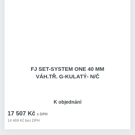
FJ SET-SYSTEM ONE 40 MM
VÁH.TŘ. G-KULATÝ- N/Č
K objednání
17 507 Kč
s DPH
14 469 Kč bez DPH