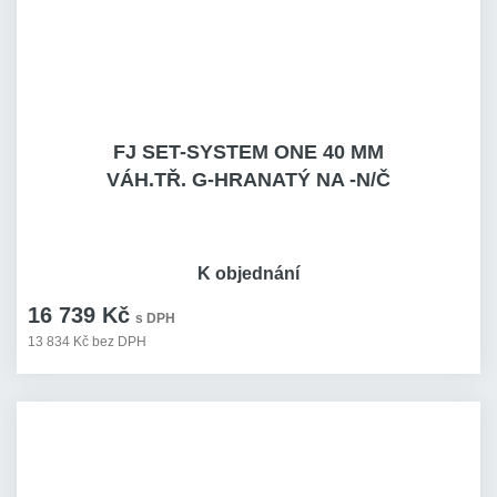
FJ SET-SYSTEM ONE 40 MM
VÁH.TŘ. G-HRANATÝ NA -N/Č
K objednání
16 739 Kč
s DPH
13 834 Kč bez DPH