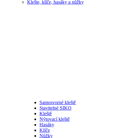
Klešte, klíče, hasáky a nůžky
Samosvorné kleště
Stavitelné SIKO
Kleště
Nýtovací kleště
Hasáky
Klíče
Nůžky