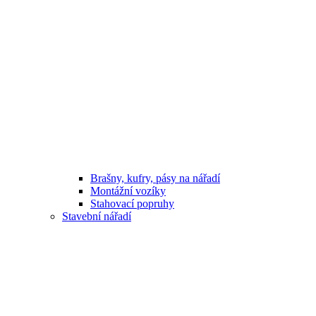
Brašny, kufry, pásy na nářadí
Montážní vozíky
Stahovací popruhy
Stavební nářadí