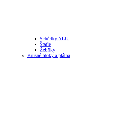
Schůdky ALU
Štafle
Žebříky
Brusné bloky a plátna