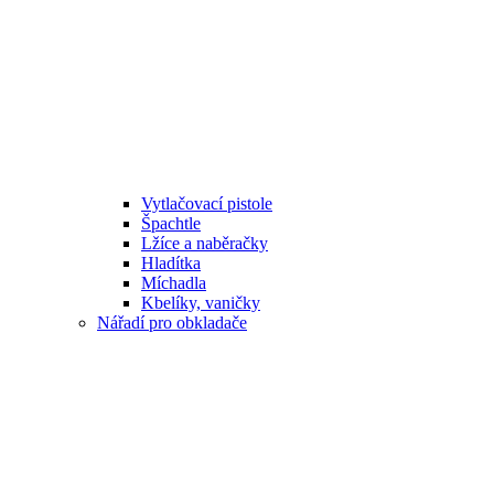
Vytlačovací pistole
Špachtle
Lžíce a naběračky
Hladítka
Míchadla
Kbelíky, vaničky
Nářadí pro obkladače