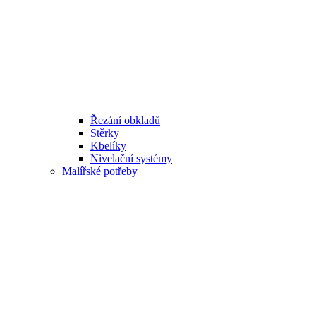
Řezání obkladů
Stěrky
Kbelíky
Nivelační systémy
Malířské potřeby