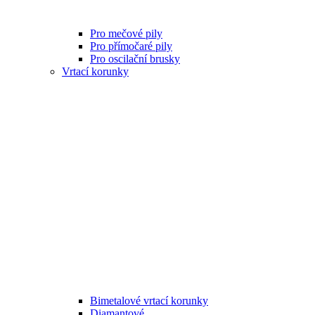
Pro mečové pily
Pro přímočaré pily
Pro oscilační brusky
Vrtací korunky
Bimetalové vrtací korunky
Diamantové