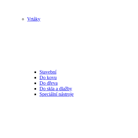
Vrtáky
Stavební
Do kovu
Do dřeva
Do skla a dlažby
Speciální nástroje