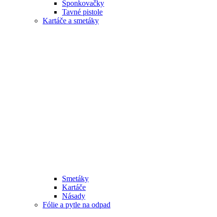
Sponkovačky
Tavné pistole
Kartáče a smetáky
Smetáky
Kartáče
Násady
Fólie a pytle na odpad