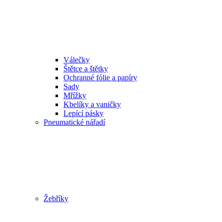
Válečky
Štětce a štětky
Ochranné fólie a papíry
Sady
Mřížky
Kbelíky a vaničky
Lepící pásky
Pneumatické nářadí
Žebříky