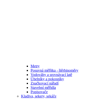
Metry
Posuvná měřítka - štěrbinoměry
Vodováhy a srovnávací latě
Úhelníky a pokosníky
Značkovací nářadí
Stavební měřidla
Popisovače
Kladiva, sekery, sekáče