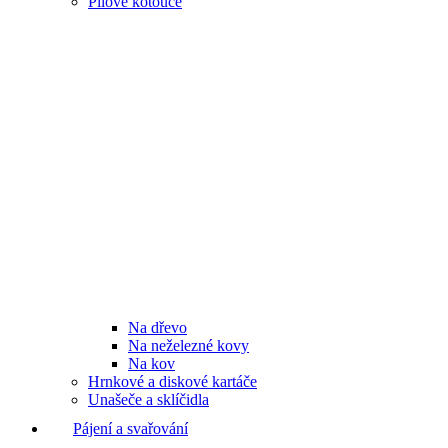
Pilové kotouče
Na dřevo
Na neželezné kovy
Na kov
Hrnkové a diskové kartáče
Unašeče a sklíčidla
Pájení a svařování