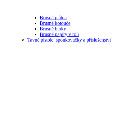
Brusná plátna
Brusné kotouče
Brusné bloky
Brusné papíry v roli
Tavné pistole, sponkovačky a příslušenství