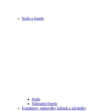
Nože a čepele
Nože
Náhradní čepele
Extraktory, stahováky ložisek a závitníky