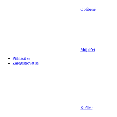
Oblíbené
-
Můj účet
Přihlásit se
Zaregistrovat se
Košík
0