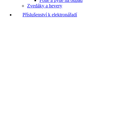
Fólie a pytle na odpad
Zvedáky a hevery
Příslušenství k elektronářadí