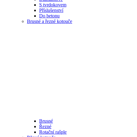
S tvrdokovem
Příslušenství
Do betonu
Brusné a řezné kotouče
Brusné
Řezné
Rotační rašple