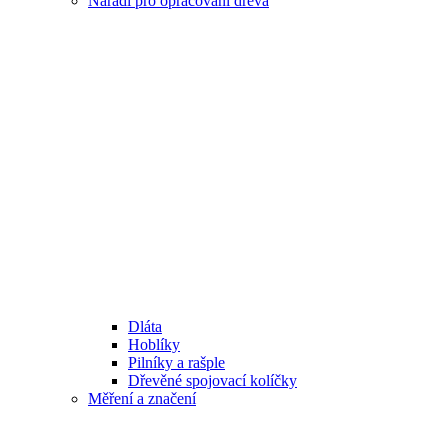
Nářadí pro opracování dřeva
Dláta
Hoblíky
Pilníky a rašple
Dřevěné spojovací kolíčky
Měření a značení