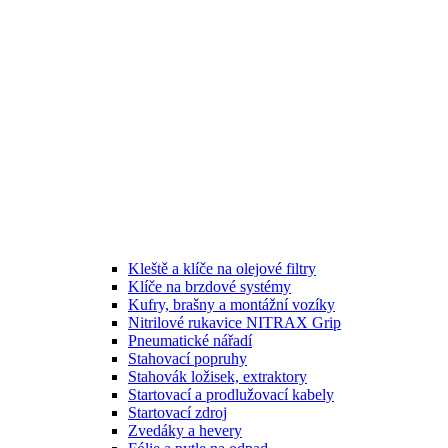
Kleště a klíče na olejové filtry
Klíče na brzdové systémy
Kufry, brašny a montážní vozíky
Nitrilové rukavice NITRAX Grip
Pneumatické nářadí
Stahovací popruhy
Stahovák ložisek, extraktory
Startovací a prodlužovací kabely
Startovací zdroj
Zvedáky a hevery