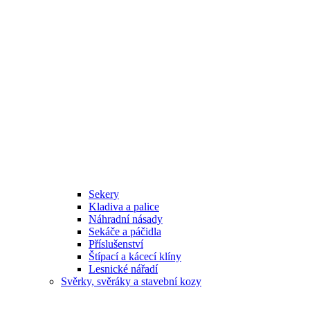
Sekery
Kladiva a palice
Náhradní násady
Sekáče a páčidla
Příslušenství
Štípací a kácecí klíny
Lesnické nářadí
Svěrky, svěráky a stavební kozy