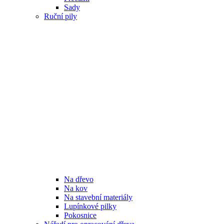
Sady
Ruční pily
Na dřevo
Na kov
Na stavební materiály
Lupínkové pilky
Pokosnice