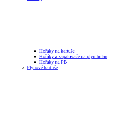
Hořáky na kartuše
Hořáky a zapalovače na plyn butan
Hořáky na PB
Plynové kartuše