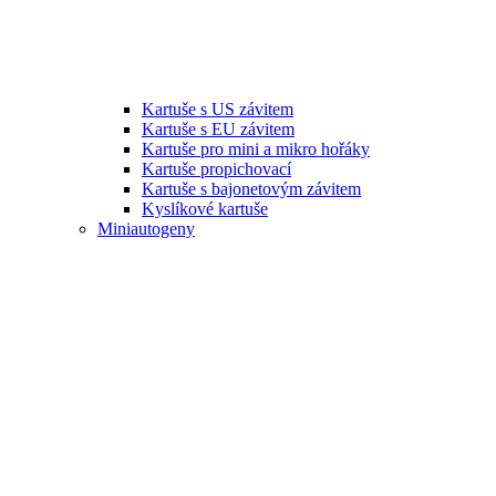
Kartuše s US závitem
Kartuše s EU závitem
Kartuše pro mini a mikro hořáky
Kartuše propichovací
Kartuše s bajonetovým závitem
Kyslíkové kartuše
Miniautogeny