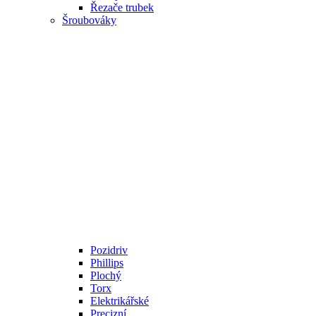
Řezače trubek
Šroubováky
Pozidriv
Phillips
Plochý
Torx
Elektrikářské
Precizní