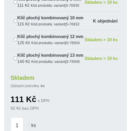
Skladem > 10 ks
111 Kč
Kód produktu: variant|S-76930
Klíč plochý kombinovaný 10 mm
K objednání
115 Kč
Kód produktu: variant|S-76932
Klíč plochý kombinovaný 12 mm
Skladem > 10 ks
125 Kč
Kód produktu: variant|S-76934
Klíč plochý kombinovaný 13 mm
Skladem > 10 ks
140 Kč
Kód produktu: variant|S-76936
Klíč plochý kombinovaný 14 mm
Skladem > 10 ks
Skladem
149 Kč
Kód produktu: variant|S-76938
Základní jednotka:
ks
Klíč plochý kombinovaný 15 mm
Skladem > 10 ks
111
Kč
156 Kč
Kód produktu: variant|S-76940
s DPH
92
Kč bez DPH
Klíč plochý kombinovaný 17 mm
Skladem 6 ks
180 Kč
Kód produktu: variant|S-76942
ks
Klíč plochý kombinovaný 19 mm