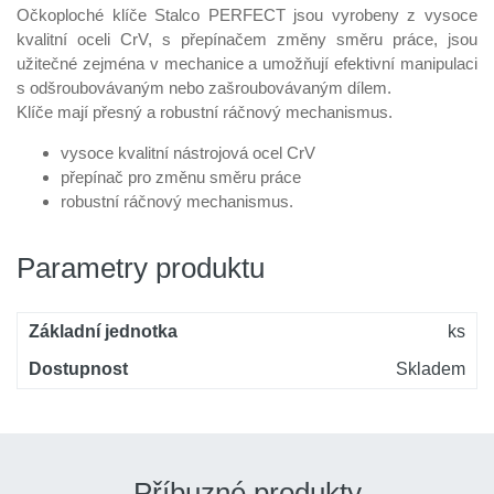
Skladem 3 ks
Očkoploché klíče Stalco PERFECT jsou vyrobeny z vysoce
125 Kč
Kód produktu: variant|S-76933
kvalitní oceli CrV, s přepínačem změny směru práce, jsou
užitečné zejména v mechanice a umožňují efektivní manipulaci
Klíč plochý kombinovaný 16 mm
Skladem 3 ks
s odšroubovávaným nebo zašroubovávaným dílem.
180 Kč
Kód produktu: variant|S-76941
Klíče mají přesný a robustní ráčnový mechanismus.
Klíč plochý kombinovaný 18 mm
Skladem 3 ks
vysoce kvalitní nástrojová ocel CrV
202 Kč
Kód produktu: variant|S-76943
přepínač pro změnu směru práce
robustní ráčnový mechanismus.
Klíč plochý kombinovaný 9 mm
Skladem 3 ks
115 Kč
Kód produktu: variant|S-76931
Parametry produktu
Základní jednotka
ks
Dostupnost
Skladem
Příbuzné produkty